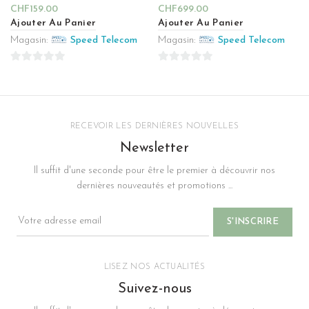
CHF
159.00
CHF
699.00
Ajouter Au Panier
Ajouter Au Panier
Magasin:
Speed Telecom
Magasin:
Speed Telecom
0
0
sur
sur
5
5
RECEVOIR LES DERNIÈRES NOUVELLES
Newsletter
Il suffit d'une seconde pour être le premier à découvrir nos
dernières nouveautés et promotions ...
LISEZ NOS ACTUALITÉS
Suivez-nous