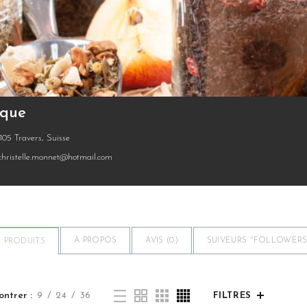
ique
105 Travers, Suisse
christelle.monnet@hotmail.com
À PROPOS
AVIS (
0
)
SUIVEURS "FOLLOWERS"
PRODUITS
ontrer
9
24
36
FILTRES