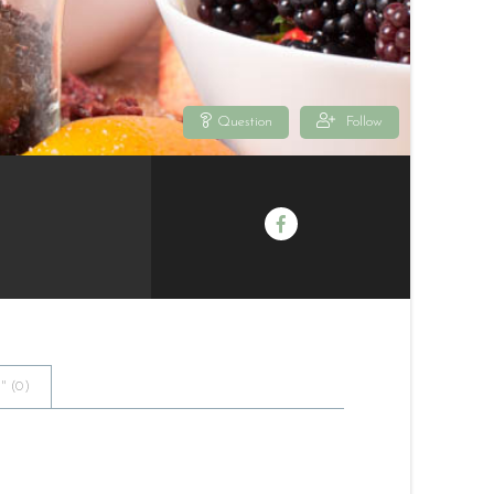
Question
Follow
 (
0
)