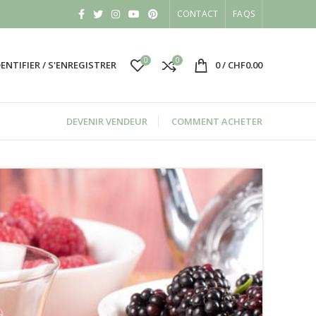
CONTACT
FAQS
0
0
DENTIFIER / S'ENREGISTRER
0
/
CHF
0.00
DEVENIR VENDEUR
COMMENT ACHETER