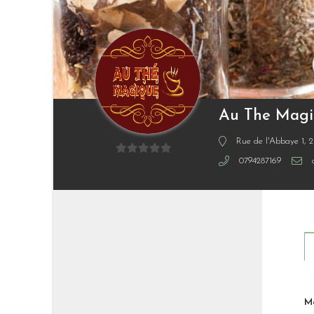
Au The Mag
Rue de l'Abbaye 1, 2
0794287169
0
sur
5
M