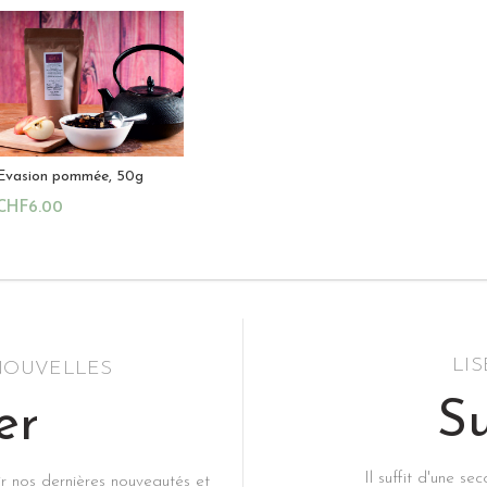
Evasion pommée, 50g
CHF
6.00
Ajouter Au Panier
LI
 NOUVELLES
Su
er
Il suffit d'une s
ir nos dernières nouveautés et