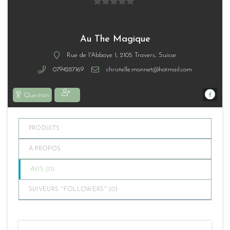
0
sur
5
Au The Magique
Rue de l'Abbaye 1, 2105 Travers, Suisse
0794287169
christelle.monnet@hotmail.com
Question
PRODUITS
À PROPOS
AVIS (
0
)
SUIVEURS "FOLLOWERS" (
0
)