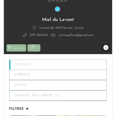
0
sur
5
Miel du Levant
Levant 6b, 2114 Fleurier, Suisse
079 3855154
sylvie.gafner@gmail.com
Question
PRODUITS
À PROPOS
AVIS (
0
)
SUIVEURS "FOLLOWERS" (
0
)
FILTRES