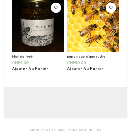
Miel de forêt
parrainage d’une ruche
CHF
6.00
CHF
50.00
Ajouter Au Panier
Ajouter Au Panier