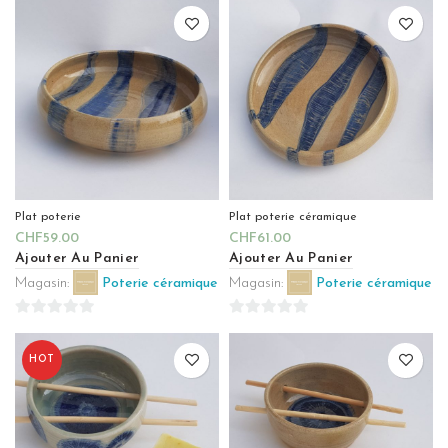
sur
sur
5
5
Plat poterie
Plat poterie céramique
CHF
59.00
CHF
61.00
Ajouter Au Panier
Ajouter Au Panier
Magasin:
Poterie céramique
Magasin:
Poterie céramique
0
0
sur
sur
HOT
5
5