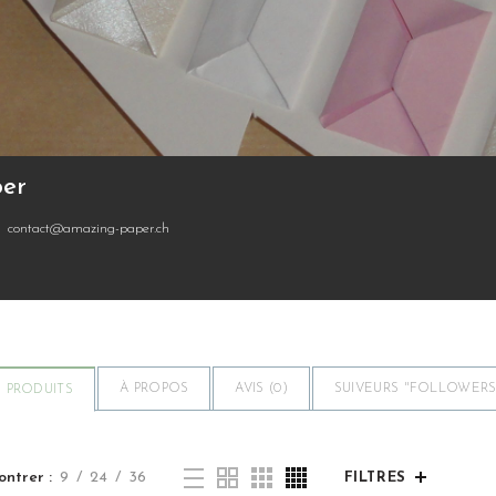
er
contact@amazing-paper.ch
À PROPOS
AVIS (
0
)
SUIVEURS "FOLLOWERS"
PRODUITS
ontrer
9
24
36
FILTRES