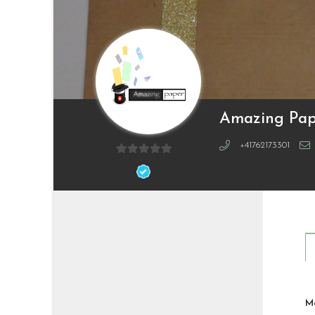
Amazing Pap
+41762173301
0
sur
5
M