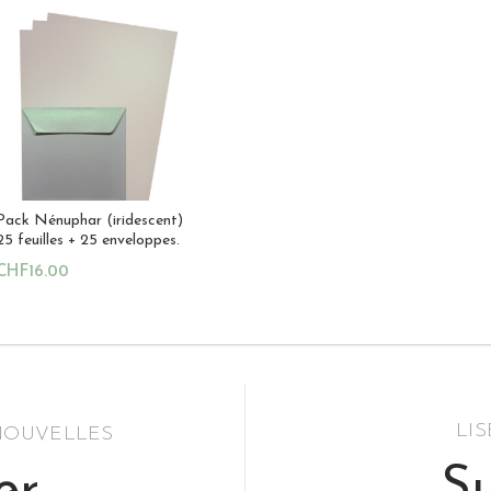
Pack Nénuphar (iridescent)
25 feuilles + 25 enveloppes.
CHF
16.00
Ajouter Au Panier
LI
 NOUVELLES
Su