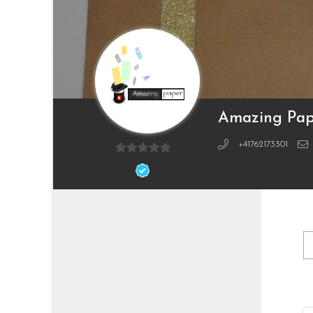
Amazing Pap
+41762173301
0
sur
5