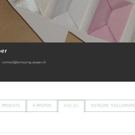
er
contact@amazing-paper.ch
PRODUITS
À PROPOS
SUIVEURS "FOLLOWERS"
AVIS (
0
)