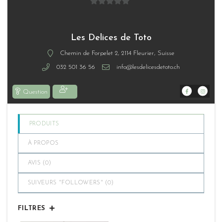
0
sur
5
Les Delices de Toto
Chemin de Forpelet 2, 2114 Fleurier, Suisse
032 501 36 56
info@lesdelicesdetoto.ch
Question
PRODUITS
À PROPOS
AVIS (
0
)
SUIVEURS "FOLLOWERS" (
0
)
FILTRES