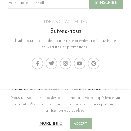
LISEZ NOS ACTUALITÉS
Suivez-nous
Il suffit d'une seconde pour être le premier à découvrir nos
nouveautés et promotions ...
SHOP.VALLON.INFO
2020 CREATED BY
VALLON.INFO
. PLACE DU
MARCHÉ VAL-DE-TRAVERS.
Nous utilisons des cookies pour améliorer votre expérience sur
notre site Web. En naviguant sur ce site, vous acceptez notre
CONTACT
,
MENTIONS LÉGALES, CONDITIONS GÉNÉRALES DE VENTES &
CONFIDENTIALITÉ
utilisation des cookies.
0
0
MORE INFO
ACCEPT
Boutique
Sidebar
Favoris
Panier
Mon compte