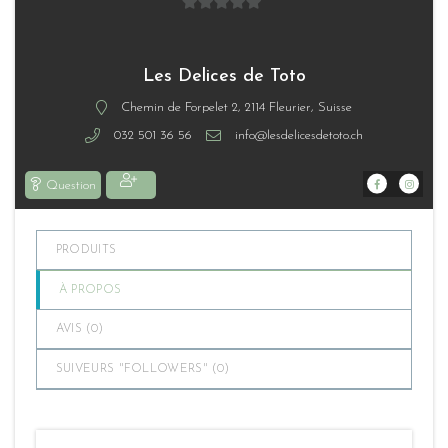
0
sur
5
Les Delices de Toto
Chemin de Forpelet 2, 2114 Fleurier, Suisse
032 501 36 56
info@lesdelicesdetoto.ch
Question
PRODUITS
À PROPOS
AVIS (
0
)
SUIVEURS "FOLLOWERS" (
0
)