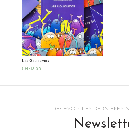
sur
sur
5
5
Les Gouloumas
CHF
18.00
Ajouter Au Panier
Magasin:
Littérature jeunesse au Vallon
0
RECEVOIR LES DERNIÈRES
sur
5
Newslett