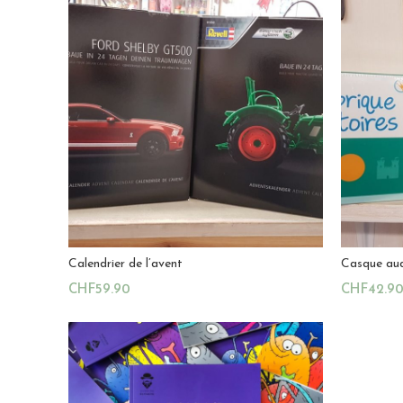
Calendrier de l’avent
Casque aud
CHF
59.90
CHF
42.9
Ajouter Au Panier
Ajouter A
Magasin:
La Cabane du Hibou
Magasin:
0
0