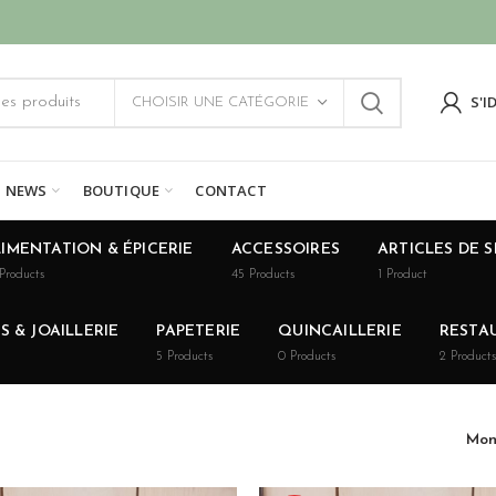
S'I
CHOISIR UNE CATÉGORIE
NEWS
BOUTIQUE
CONTACT
IMENTATION & ÉPICERIE
ACCESSOIRES
ARTICLES DE 
Products
45
Products
1
Product
 & JOAILLERIE
PAPETERIE
QUINCAILLERIE
RESTA
5
Products
0
Products
2
Products
Mon