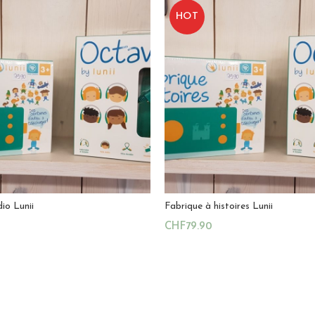
HOT
io Lunii
Fabrique à histoires Lunii
0
CHF
79.90
u Panier
Ajouter Au Panier
La Cabane du Hibou
Magasin:
La Cabane du Hibo
0