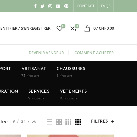
CONTACT
FAQS
0
0
DENTIFIER / S'ENREGISTRER
0
/
CHF
0.00
DEVENIR VENDEUR
COMMENT ACHETER
SPORT
ARTISANAT
CHAUSSURES
73
Products
5
Products
URATION
SERVICES
VÊTEMENTS
2
Products
10
Products
trer
9
24
36
FILTRES