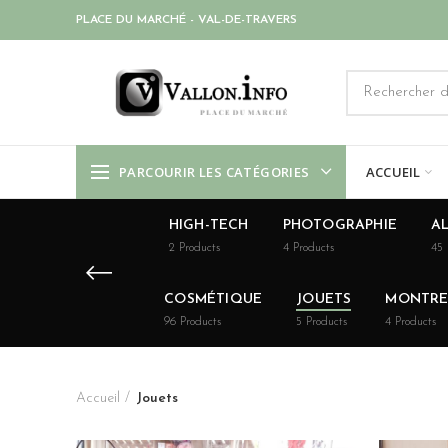
PLACE DU MARCHÉ - VAL-DE-TRAVERS
PARCOURIR LES CATÉGORIES
ACCUEIL
HIGH-TECH
PHOTOGRAPHIE
AL
2
Products
4
Products
45
COSMÉTIQUE
JOUETS
MONTRES
96
Products
5
Products
4
Products
Accueil
Jouets