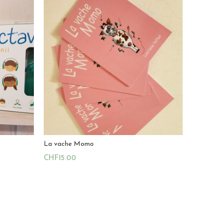
La vache Momo
CHF
15.00
Ajouter Au Panier
u
Magasin:
Littérature jeunesse au Vallon
0