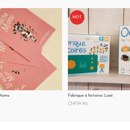
HOT
 Momo
Fabrique à histoires Lunii
CHF
79.90
u Panier
Ajouter Au Panier
Magasin:
La Cabane du Hibo
Littérature jeunesse au Vallon