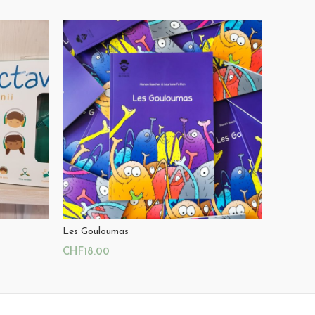
Les Gouloumas
CHF
18.00
Ajouter Au Panier
u
Magasin:
Littérature jeunesse au Vallon