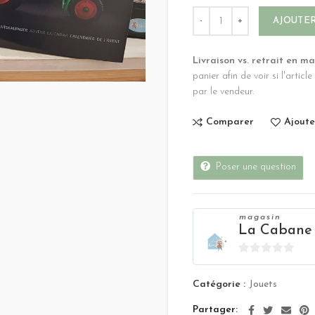
AJOUTER
Livraison vs. retrait en m
panier afin de voir si l'articl
par le vendeur.
Comparer
Ajoute
Poser une question
magasin
La Cabane
0
sur
Catégorie :
Jouets
5
Partager