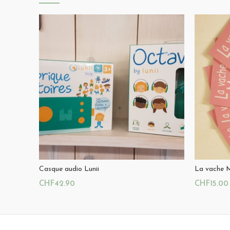
Casque audio Lunii
La vache
CHF
42.90
CHF
15.00
Ajouter Au Panier
Ajouter A
Magasin:
La Cabane du Hibou
Magasin: