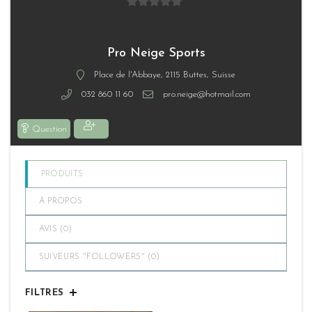
0
sur
5
Pro Neige Sports
Place de l'Abbaye, 2115 Buttes, Suisse
032 860 11 60
pro.neige@hotmail.com
Question
PRODUITS
À PROPOS
AVIS (
0
)
SUIVEURS "FOLLOWERS" (
0
)
FILTRES