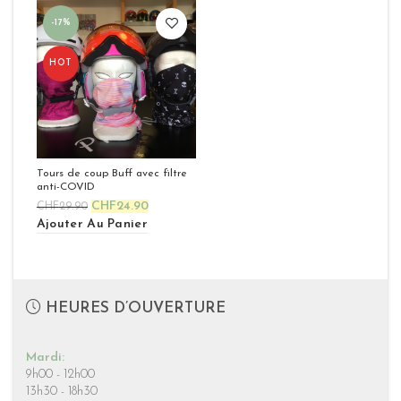
-17%
HOT
Tours de coup Buff avec filtre
anti-COVID
CHF
24.90
CHF
29.90
Ajouter Au Panier
HEURES D’OUVERTURE
Mardi:
9h00 - 12h00
13h30 - 18h30