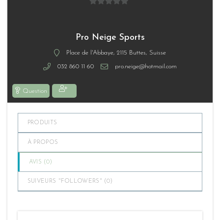
0
sur
5
Pro Neige Sports
Place de l'Abbaye, 2115 Buttes, Suisse
032 860 11 60
pro.neige@hotmail.com
Question
PRODUITS
À PROPOS
AVIS (
0
)
SUIVEURS "FOLLOWERS" (
0
)