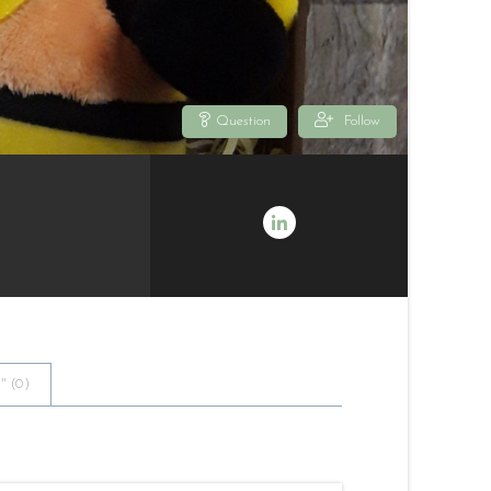
Question
Follow
 (
0
)