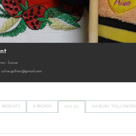
nt
rier, Suisse
sylvie.gafner@gmail.com
PRODUITS
À PROPOS
SUIVEURS "FOLLOWERS"
AVIS (
0
)