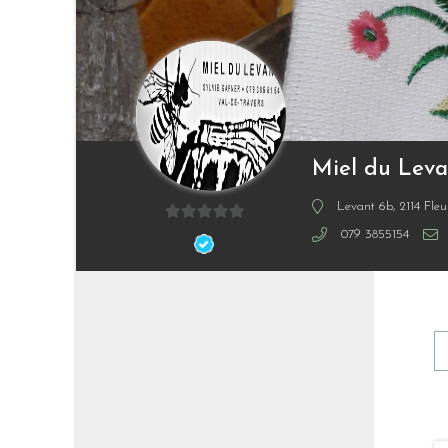
Miel du Leva
Levant 6b, 2114 Fleu
0
079 3855154
sur
5