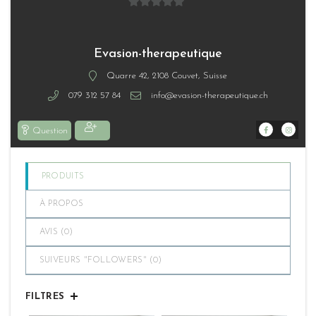
0
sur
5
Evasion-therapeutique
Quarre 42, 2108 Couvet, Suisse
079 312 57 84
info@evasion-therapeutique.ch
Question
PRODUITS
À PROPOS
AVIS (
0
)
SUIVEURS "FOLLOWERS" (
0
)
FILTRES