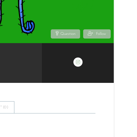
Question
Follow
 (
0
)