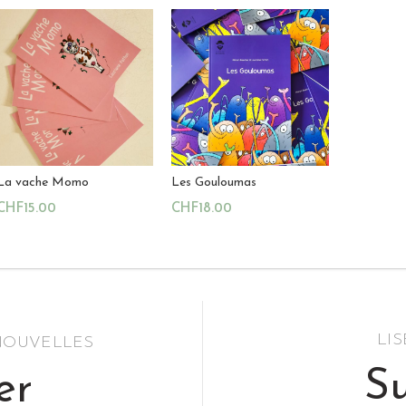
La vache Momo
Les Gouloumas
CHF
15.00
CHF
18.00
Ajouter Au Panier
Ajouter Au Panier
LI
 NOUVELLES
Su
er