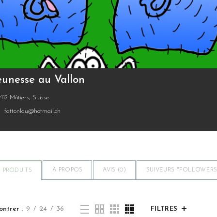
eunesse au Vallon
112 Môtiers, Suisse
fattonlau@hotmail.ch
À PROPOS
AVIS (
0
)
SUIVEURS "FOLLOWERS"
PRODUITS
ontrer
9
24
36
FILTRES