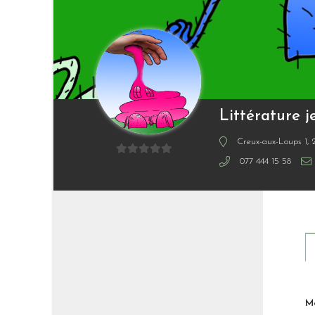
Littérature j
Creux-aux-Loups 1, 2
077 444 15 58
0
sur
5
M