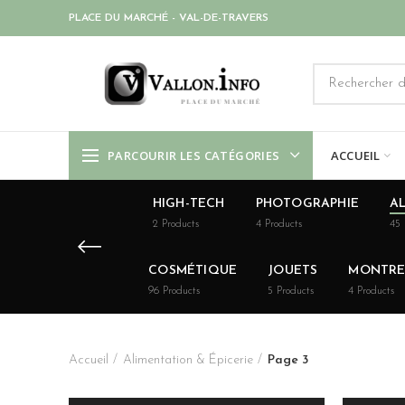
PLACE DU MARCHÉ - VAL-DE-TRAVERS
PARCOURIR LES CATÉGORIES
ACCUEIL
HIGH-TECH
PHOTOGRAPHIE
AL
2
Products
4
Products
45
COSMÉTIQUE
JOUETS
MONTRES
96
Products
5
Products
4
Products
Accueil
Alimentation & Épicerie
Page 3