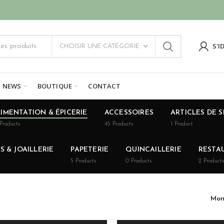
S'I
CHOISIR UNE CATÉGORIE
NEWS
BOUTIQUE
CONTACT
IMENTATION & ÉPICERIE
ACCESSOIRES
ARTICLES DE 
Products
45
Products
1
Product
 & JOAILLERIE
PAPETERIE
QUINCAILLERIE
RESTA
5
Products
0
Products
2
Products
Mon