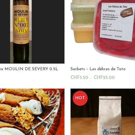
4.8
sur 5
noix MOULIN DE SEVERY 0.5L
Sorbets – Les délices de Toto
CHF
3.50
–
CHF
25.00
u Panier
Choix Des Options
La Ruche Royale
HOT
Magasin:
Les Delices de Toto
0
sur
5