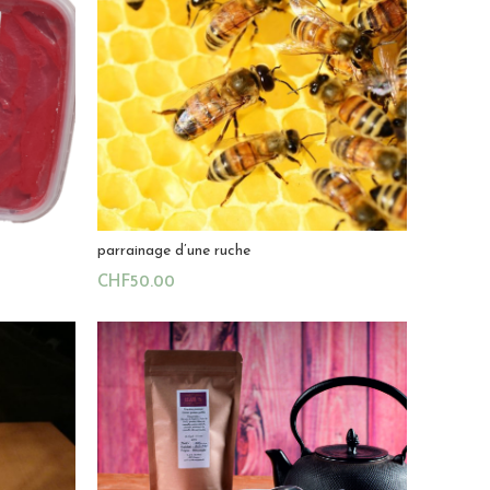
parrainage d’une ruche
CHF
50.00
Ajouter Au Panier
Magasin:
Miel du Levant
0
sur
5