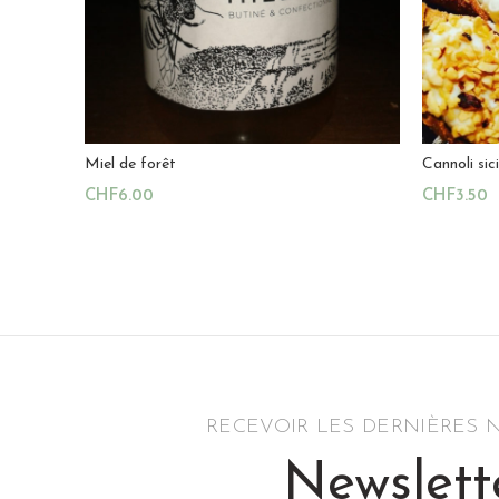
Miel de forêt
Cannoli sic
CHF
6.00
CHF
3.50
Ajouter Au Panier
Ajouter A
Magasin:
Miel du Levant
Magasin:
0
4.8
sur 5
sur
5
RECEVOIR LES DERNIÈRES
Newslett