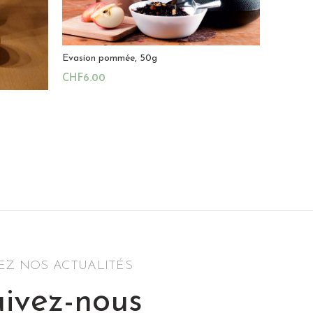
Evasion pommée, 50g
CHF
6.00
Ajouter Au Panier
Magasin:
Au The Magique
0
sur
5
SEZ NOS ACTUALITÉS
ivez-nous