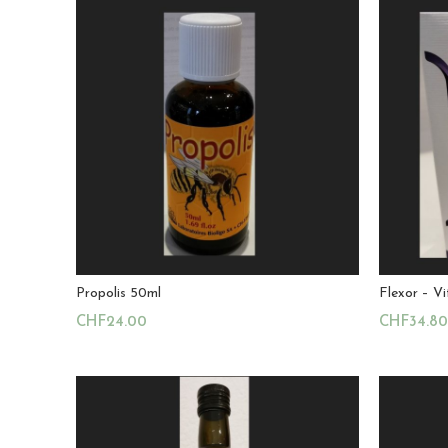
Propolis 50ml
Flexor – V
CHF
24.00
CHF
34.80
Ajouter Au Panier
Ajouter A
Magasin:
La Ruche Royale
Magasin:
4.8
sur 5
4.8
sur 5