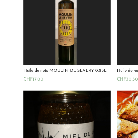
Huile de noix MOULIN DE SEVERY 0.25L
Huile de 
CHF
17.00
CHF
30.50
Ajouter Au Panier
Ajouter A
Magasin:
La Ruche Royale
Magasin:
4.8
sur 5
4.8
sur 5