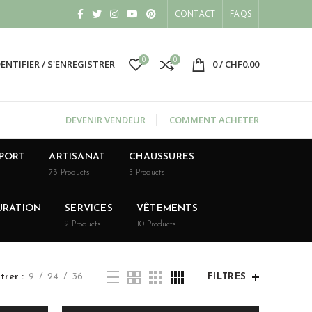
CONTACT
FAQS
0
0
DENTIFIER / S'ENREGISTRER
0
/
CHF
0.00
DEVENIR VENDEUR
COMMENT ACHETER
SPORT
ARTISANAT
CHAUSSURES
73
Products
5
Products
URATION
SERVICES
VÊTEMENTS
2
Products
10
Products
trer
9
24
36
FILTRES