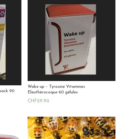
Wake up – Tyrosine Vitamines
-pack 90
Eleuthérocoque 60 gélules
CHF
29.90
Ajouter Au Panier
Magasin:
La Ruche Royale
4.8
sur 5