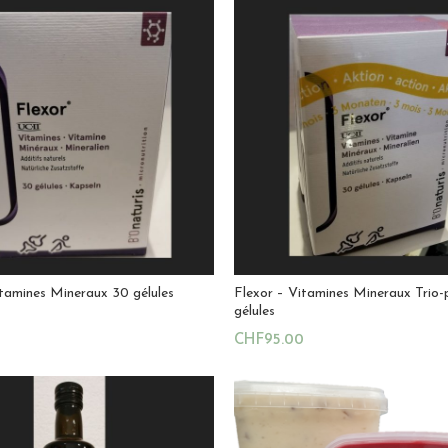
itamines Mineraux 30 gélules
Flexor – Vitamines Mineraux Trio
gélules
CHF
95.00
u Panier
Ajouter Au Panier
La Ruche Royale
Magasin:
La Ruche Royale