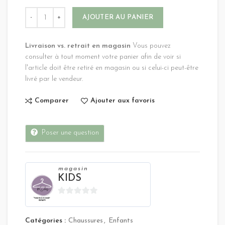
Alternative:
AJOUTER AU PANIER
Livraison vs. retrait en magasin
Vous pouvez
consulter à tout moment votre panier afin de voir si
l'article doit être retiré en magasin ou si celui-ci peut-être
livré par le vendeur.
Comparer
Ajouter aux favoris
Poser une question
magasin
KIDS
0
sur
Catégories :
Chaussures
,
Enfants
5