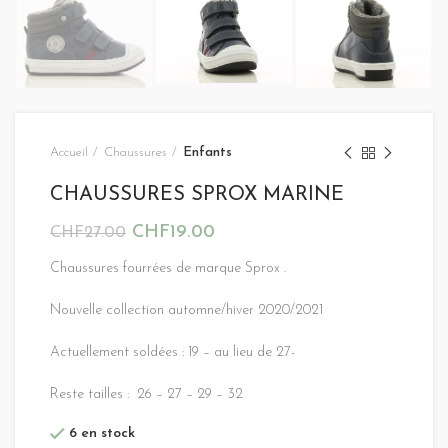
Accueil
Chaussures
Enfants
CHAUSSURES SPROX MARINE
CHF
19.00
CHF
27.00
Chaussures fourrées de marque Sprox .
Nouvelle collection automne/hiver 2020/2021
Actuellement soldées : 19 – au lieu de 27-
Reste tailles : 26 – 27 – 29 – 32
6 en stock