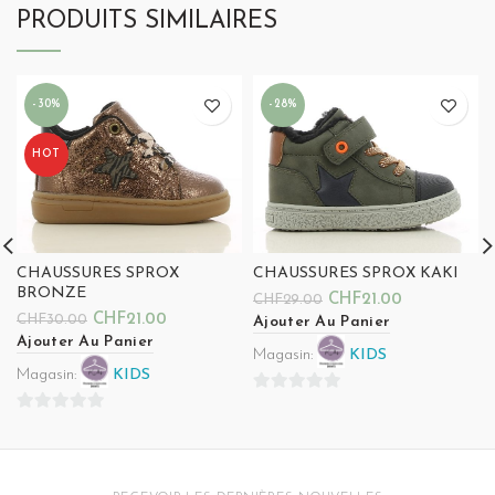
PRODUITS SIMILAIRES
-30%
-28%
HOT
CHAUSSURES SPROX
CHAUSSURES SPROX KAKI
BRONZE
CHF
21.00
CHF
29.00
CHF
21.00
CHF
30.00
Ajouter Au Panier
Ajouter Au Panier
Magasin:
KIDS
Magasin:
KIDS
0
0
sur
sur
5
5