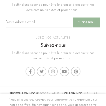
Il suffit d'une seconde pour être le premier à découvrir nos
dernières nouveautés et promotions ...
LISEZ NOS ACTUALITÉS
Suivez-nous
Il suffit d'une seconde pour être le premier à découvrir nos
nouveautés et promotions ...
SHOP.VALLON.INFO
2020 CREATED BY
VALLON.INFO
. PLACE DU
MARCHÉ VAL-DE-TRAVERS.
Nous utilisons des cookies pour améliorer votre expérience sur
notre site Web. En naviguant sur ce site, vous acceptez notre
CONTACT
,
MENTIONS LÉGALES, CONDITIONS GÉNÉRALES DE VENTES &