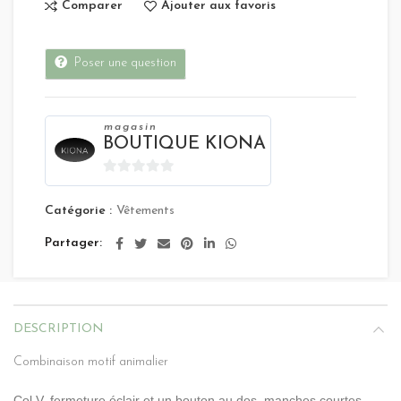
Comparer
Ajouter aux favoris
Poser une question
magasin
BOUTIQUE KIONA
0
sur
Catégorie :
Vêtements
5
Partager
DESCRIPTION
Combinaison motif animalier
Col V, fermeture éclair et un bouton au dos. manches courtes,