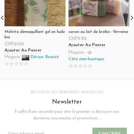
Melvita démaquillant gel en huile
savon au lait de brebis- Verveine
bio
CHF
9.90
CHF
21.50
Ajouter Au Panier
Ajouter Au Panier
Magasin:
Magasin:
Détour Beauté
Côte mini-boutique
0
0
sur
sur
5
5
RECEVOIR LES DERNIÈRES NOUVELLES
Newsletter
Il suffit d'une seconde pour être le premier à découvrir nos
dernières nouveautés et promotions ...