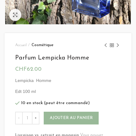
Click to enlarge
Accueil
Cosmétique
Parfum Lempicka Homme
CHF
62.00
Lempicka Homme
Edt 100 ml
10 en stock (peut être commandé)
Alternative:
AJOUTER AU PANIER
Livraison vs. retrait en magasin
Vous pouvez