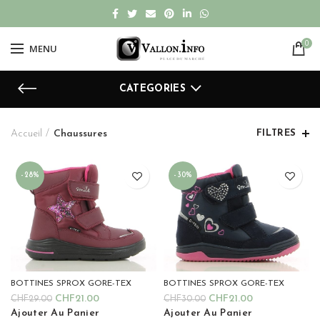
0
MENU
CATEGORIES
Accueil
Chaussures
FILTRES
-28%
-30%
BOTTINES SPROX GORE-TEX
BOTTINES SPROX GORE-TEX
CHF
21.00
CHF
21.00
CHF
29.00
CHF
30.00
Ajouter Au Panier
Ajouter Au Panier