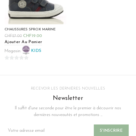
CHAUSSURES SPROX MARINE
CHF
19.00
CHF
27.00
Ajouter Au Panier
Magasin:
KIDS
0
sur
5
RECEVOIR LES DERNIÈRES NOUVELLES
Newsletter
Il suffit d'une seconde pour être le premier à découvrir nos
dernières nouveautés et promotions ...