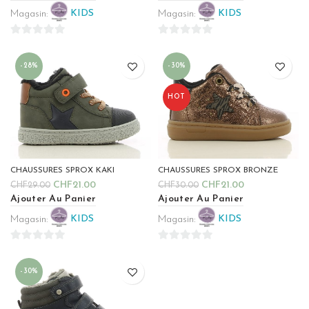
Magasin:
KIDS
Magasin:
KIDS
0
0
sur
sur
-28%
-30%
5
5
HOT
CHAUSSURES SPROX KAKI
CHAUSSURES SPROX BRONZE
CHF
21.00
CHF
21.00
CHF
29.00
CHF
30.00
Ajouter Au Panier
Ajouter Au Panier
Magasin:
KIDS
Magasin:
KIDS
0
0
sur
sur
-30%
5
5