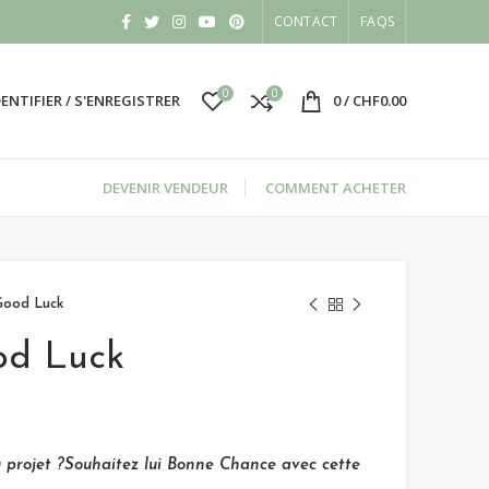
CONTACT
FAQS
0
0
DENTIFIER / S'ENREGISTRER
0
/
CHF
0.00
DEVENIR VENDEUR
COMMENT ACHETER
Good Luck
od Luck
 projet ?Souhaitez lui Bonne Chance avec cette