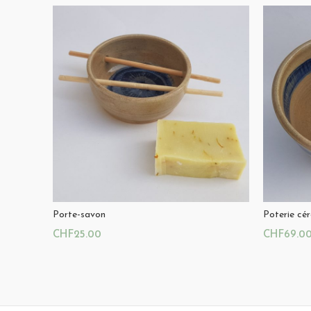
Porte-savon
Poterie cé
CHF
25.00
CHF
69.0
Ajouter Au Panier
Ajouter A
Magasin:
Poterie céramique
Magasin:
0
0