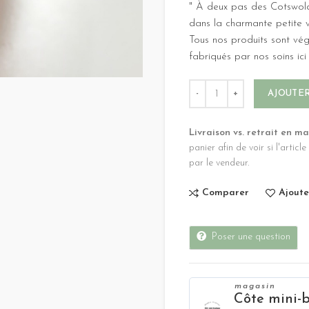
" À deux pas des Cotswold
dans la charmante petite v
Tous nos produits sont vé
fabriqués par nos soins ic
AJOUTER
Livraison vs. retrait en m
panier afin de voir si l'articl
par le vendeur.
Comparer
Ajoute
Poser une question
magasin
Côte mini-