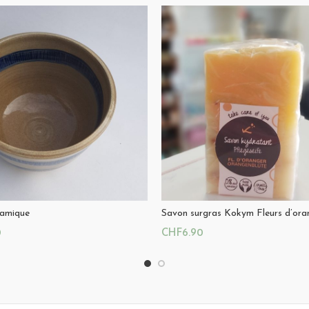
ramique
Savon surgras Kokym Fleurs d’ora
0
CHF
6.90
u Panier
Ajouter Au Panier
Poterie céramique
Magasin:
Côte mini-boutique
0