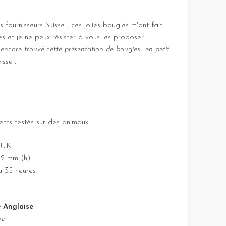
ournisseurs Suisse , ces jolies bougies m'ont fait
s et je ne peux résister à vous les proposer.
 encore trouvé cette présentation de bougies en petit
sse .
ents testés sur des animaux
e UK
62 mm (h)
à 35 heures
e Anglaise
ue