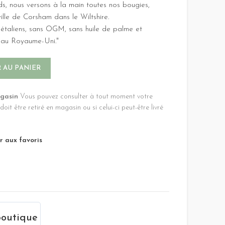
s, nous versons à la main toutes nos bougies,
ille de Corsham dans le Wiltshire.
gétaliens, sans OGM, sans huile de palme et
i au Royaume-Uni."
Alternative:
 AU PANIER
agasin
Vous pouvez consulter à tout moment votre
e doit être retiré en magasin ou si celui-ci peut-être livré
r aux favoris
boutique