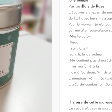
jolie bougie
Parfum :
Bois de Rose
Découverte chez un de mes f
de l'œil avec leurs message
Pour le moment je n'ai pas
pot métal en équivalence sui
-Mèche coton
-Vegan
- sans OGM
-sans huile de palme
-Ne contient pas d'ingrédi
-Très parfumé à la
main à Corsham, Wiltshir
Dimensions: 76 mm (d) x 
Durée de combustion: 30 
Histoire de cette marqu
En savoir plus sur la marq