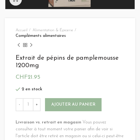
Accueil
Alimentation & Épicerie
Compléments alimentaires
Extrait de pépins de pamplemousse
1200mg
CHF
21.95
2 en stock
Alternative:
AJOUTER AU PANIER
Livraison vs. retrait en magasin
Vous pouvez
consulter à tout moment votre panier afin de voir si
l'article doit être retiré en magasin ou si celui-ci peut-être