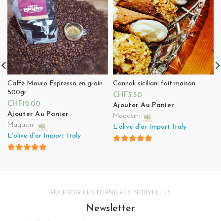
Caffè Mauro Espresso en grain
Cannoli siciliani fait maison
500gr
CHF
3.50
CHF
12.00
Ajouter Au Panier
Ajouter Au Panier
Magasin:
Magasin:
L'olive d'or Import Italy
L'olive d'or Import Italy
4.8
sur 5
4.8
sur 5
RECEVOIR LES DERNIÈRES NOUVELLES
Newsletter