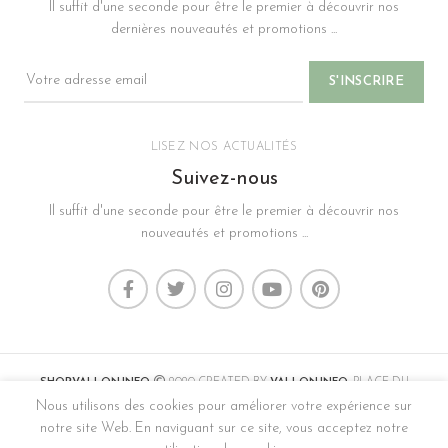
Il suffit d'une seconde pour être le premier à découvrir nos
dernières nouveautés et promotions ...
LISEZ NOS ACTUALITÉS
Suivez-nous
Il suffit d'une seconde pour être le premier à découvrir nos
nouveautés et promotions ...
SHOP.VALLON.INFO
2020 CREATED BY
VALLON.INFO
. PLACE DU
MARCHÉ VAL-DE-TRAVERS.
Nous utilisons des cookies pour améliorer votre expérience sur
notre site Web. En naviguant sur ce site, vous acceptez notre
CONTACT
,
MENTIONS LÉGALES, CONDITIONS GÉNÉRALES DE VENTES &
CONFIDENTIALITÉ