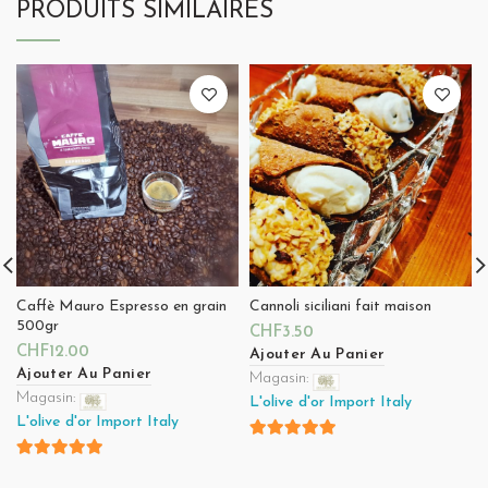
PRODUITS SIMILAIRES
Caffè Mauro Espresso en grain
Cannoli siciliani fait maison
500gr
CHF
3.50
CHF
12.00
Ajouter Au Panier
Ajouter Au Panier
Magasin:
Magasin:
L'olive d'or Import Italy
L'olive d'or Import Italy
4.8
sur 5
4.8
sur 5