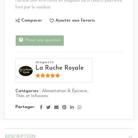
l'article doit être retiré en magasin ou si celui-ci peut-être
livré par le vendeur.
Comparer
Ajouter aux favoris
Poser une question
magasin
La Ruche Royale
4.8
sur 5
Catégories :
Alimentation & Épicerie
,
Thés et Infusions
Partager
DESCRIPTION